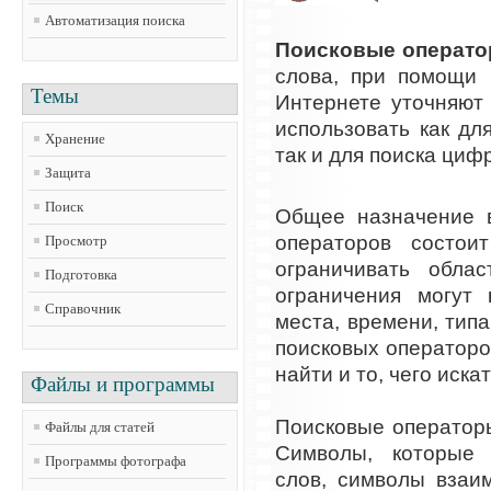
Автоматизация поиска
Поисковые операт
слова, при помощи 
Темы
Интернете уточняют
использовать как д
Хранение
так и для поиска ци
Защита
Поиск
Общее назначение 
операторов состои
Просмотр
ограничивать обла
Подготовка
ограничения могут 
Справочник
места, времени, тип
поисковых операторо
найти и то, чего иска
Файлы и программы
Поисковые оператор
Файлы для статей
Символы, которые
Программы фотографа
слов, символы взаи