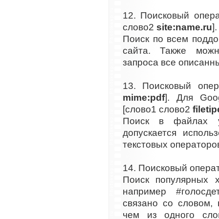
12. Поисковый опер
слово2
site:name.ru
].
Поиск по всем подд
сайта. Также мож
запроса все описанн
13. Поисковый опер
mime:pdf
]. Для Goo
[слово1 слово2
fileti
Поиск в файлах у
допускается исполь
текстовых операторо
14. Поисковый операт
Поиск популярных х
например #голосде
связано со словом,
чем из одного сло