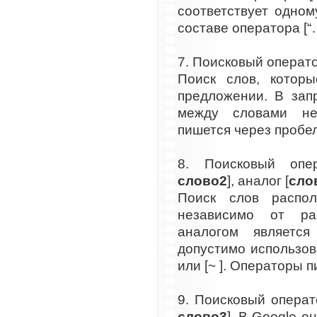
соответствует одном
составе оператора [“…
7. Поисковый операто
Поиск слов, котор
предложении. В зап
между словами не
пишется через пробел
8. Поисковый опе
слово2
], аналог [
сло
Поиск слов распо
независимо от ра
аналогом являетс
допустимо использов
или [~ ]. Операторы 
9. Поисковый операт
слово3
]. В Google о