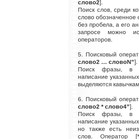
слово2
].
Поиск слов, среди к
слово обозначенное о
без пробела, а его ан
запросе можно ис
операторов.
5. Поисковый операт
слово2 … словоN”
].
Поиск фразы, в к
написание указанных
выделяются кавычкам
6. Поисковый операт
слово2 * слово4”
].
Поиск фразы, в к
написание указанных
но также есть неиз
слов. Оператор [