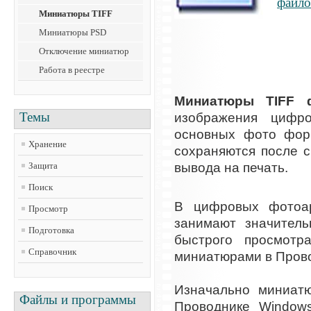
файло
Миниатюры TIFF
Миниатюры PSD
Отключение миниатюр
Работа в реестре
Миниатюры TIFF 
Темы
изображения цифр
основных фото фор
Хранение
сохраняются после с
вывода на печать.
Защита
Поиск
В цифровых фото
Просмотр
занимают значитель
Подготовка
быстрого просмотр
Справочник
миниатюрами в Пров
Изначально миниат
Файлы и программы
Проводнике Windows