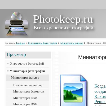
Photokeep.ru
Все о хранении фотографий
Вы здесь:
Главная
Миниатюры фотографий
Миниатюры файлов
Миниатюры TIF
Просмотр
Миниатюр
О просмотре фотографий
Миниатюры фотографий
Миниатюры файлов
Включение миниатюр
Когда
созда
Миниатюры форматов
Каким
Миниатюры RAW
Решен
Миниатюры DNG